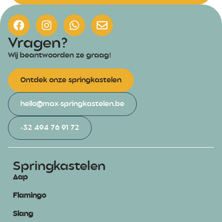
Vragen?
Wij beantwoorden ze graag!
Ontdek onze springkastelen
hello@max-springkastelen.be
+32 494 76 91 72
Springkastelen
Aap
Flamingo
Slang