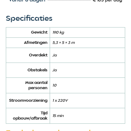
€ 105 per dag
Specificaties
Gewicht
190 kg
Afmetingen
5,3 × 5 × 3 m
Overdekt
Ja
Obstakels
Ja
Max aantal
10
personen
Stroomvoorziening
1 x 220V
Tijd
15 min
opbouw/afbraak