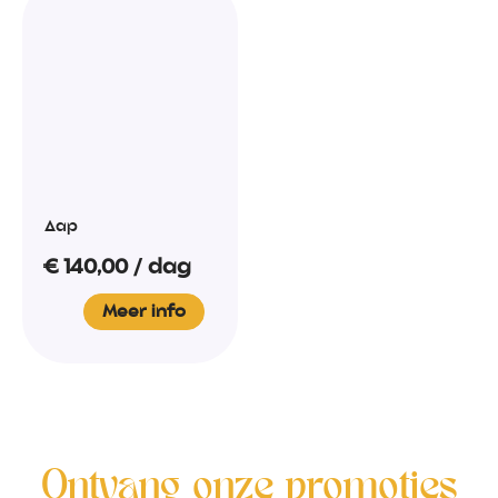
Aap
€
140,00
/ dag
Meer info
Ontvang onze promoties